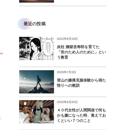
最近の投稿
2022年6月19日
炎柱 煉獄杏寿郎を育てた
「世のため人のために」とい
う教育
と
2020年7月3日
登山の膝痛克服体験から得た
悟りへの教訓
2020年6月25日
４０代女性が人間関係で何も
かも嫌になった時、覚えてお
然
くといい７つのこと