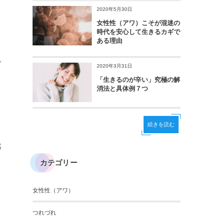
2020年5月30日
女性性（アワ）こそが混迷の
時代を安心して生きるカギで
ある理由
で
2020年3月31日
「生きるのが辛い」究極の解
消法と具体例７つ
続きを読む
都
カテゴリー
女性性（アワ）
つれづれ