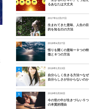
るあなたは大丈夫
2017年12月27日
2
生まれてきた意味、人生の目
的を知る21の方法
2018年4月27日
3
悟りを開くの意味ー９つの特
徴と８つの方法
真
2018年1月13日
4
自分らしく生きる方法〜なぜ
自分らしさが分からないのか
2019年3月30日
5
今の世の中が生きづらい５つ
の本質的理由